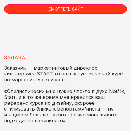
ЗАДАЧА
Заказчик — маркетинговый директор
киносервиса START хотела запустить свой курс
по маркетингу сериалов.
«Стилистически мне нужно что-то в духе Netflix,
Start, и в то же время мне нравится ваш
референс курса по дизайну, скороее
стилизовать ближе к репортажу/инста — ну
и в целом больше такого профессионального
подхода, не ванильного»
КОНЦЕПЦИЯ
На сайте выбран вытянутый шрифт, который
ассоциируется с киношностью
Добавленыы гифки и фото из фильмов
INSTAGRAM*
ТЕЛЕГРАМ
и сериалов, которые намекают нам о чем
курс
UPD: Для второго потока курса мы отказались
от фрагментов из киноиндустрии из-за
авторских прав.
На сайте используется рамка, с идеей того,
что идет съемка